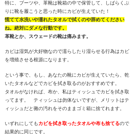
特に、ブーツや、革靴は靴箱の中で保管して、しばらくぶ
りに靴を履こうと思った時にカビが生えていた！
慌てて水洗いや濡れたタオルで拭くのや辞めてください
ね。絶対にダメな行動です。
革靴とか、スウェードの靴は痛みます。
カビは湿気が大好物なので濡らしたり湿らせる行為はカビ
を増殖させる根源になります。
という事で、もし、あなたの靴にカビが生えていたら、乾
いたタオルなどでカビを拭き取るのがおすすめです。
タオルがなければ、布か、私はティッシュでカビを拭き取
ってます。 ティッシュは勿体ないですが、メリットはテ
ィッシュだと黴の汚れをそのままゴミ箱に捨てれます。
いずれにしても
カビを拭き取ったタオルや布も捨てる
ので
結果的に同じです。