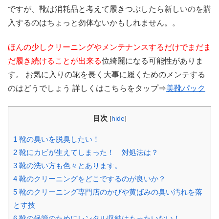
ですが、靴は消耗品と考えて履きつぶしたら新しいのを購
入するのはちょっと勿体ないかもしれません。。
ほんの少しクリーニングやメンテナンスするだけでまだま
だ履き続けることが出来る
位綺麗になる可能性がありま
す。 お気に入りの靴を長く大事に履くためのメンテする
のはどうでしょう 詳しくはこちらをタップ⇒
美靴パック
目次
[
hide
]
1
靴の臭いを脱臭したい！
2
靴にカビが生えてしまった！ 対処法は？
3
靴の洗い方も色々とあります。
4
靴のクリーニングをどこでするのが良いか？
5
靴のクリーニング専門店のかびや黄ばみの臭い汚れを落
とす技
6
靴の保管のためにレンタル収納はもったいない！