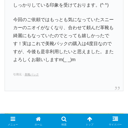
しっかりしている印象を受けております。(^ ^)
今回のご依頼ではもっとも気になっていたスニー
カーのニオイがなくなり、合わせて頼んだ革靴も
綺麗にもなっていたのでとっても嬉しかったで
す！実はこれで美靴パックの購入は4度目なので
すが、今後も是非利用したいと思えました。また
よろしくお願いしますm(_ _)m
引用元：
美靴パック
靴クリーニングをしている人が周りにいないけど結局お得
なの？
メニュー
ホーム
検索
トップ
サイドバー