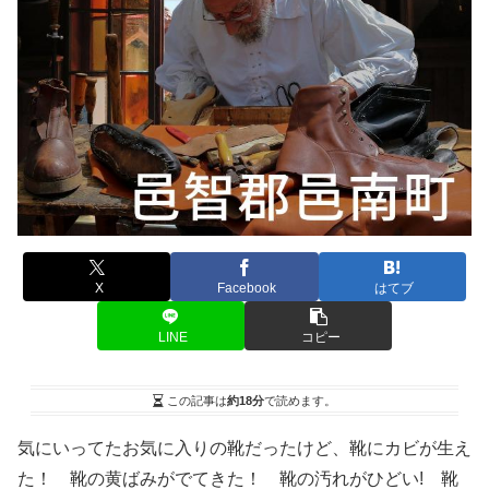
X
Facebook
はてブ
LINE
コピー
この記事は
約18分
で読めます。
気にいってたお気に入りの靴だったけど、靴にカビが生え
た！ 靴の黄ばみがでてきた！ 靴の汚れがひどい! 靴