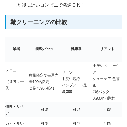
した後に近いコンビニで発送ＯＫ！
靴クリーニングの比較
業者
美靴パック
靴専科
リアット
手洗い シューケ
メニュー
ブーツ
ア
数量限定で毎週先
手洗い洗浄
シューケア 色補
（参考：一
着100名限定
パンプス 2足
正
例）
２足7590(税込)
\6,300
2足パック
8,980円(税抜)
修理・リペ
可能
可能
可能
ア
カビ・臭い
可能
可能
可能