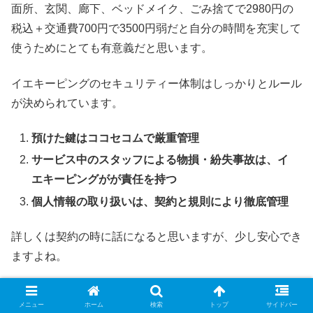
面所、玄関、廊下、ベッドメイク、ごみ捨てで2980円の
税込＋交通費700円で3500円弱だと自分の時間を充実して
使うためにとても有意義だと思います。
イエキーピングのセキュリティー体制はしっかりとルール
が決められています。
預けた鍵はココセコムで厳重管理
サービス中のスタッフによる物損・紛失事故は、イ
エキーピングがが責任を持つ
個人情報の取り扱いは、契約と規則により徹底管理
詳しくは契約の時に話になると思いますが、少し安心でき
ますよね。
掃除代行だけでなく家事代行のサービス
メニュー
ホーム
検索
トップ
サイドバー