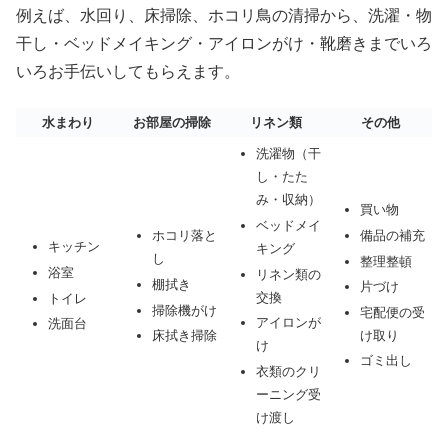
例えば、水回り、床掃除、ホコリ鳥の清掃から、洗濯・物
干し・ベッドメイキング・アイロンがけ・靴磨きまでいろ
いろお手伝いしてもらえます。
水まわり
お部屋の掃除
リネン類
その他
洗濯物（干
し・たた
み・収納）
買い物
ベッドメイ
備品の補充
ホコリ落と
キッチン
キング
し
整理整頓
浴室
リネン類の
棚拭き
片づけ
交換
トイレ
掃除機がけ
宅配便の受
アイロンが
洗面台
け取り
床拭き掃除
け
ゴミ出し
衣類のクリ
ーニング受
け渡し