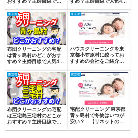
おすすめ？主婦目線で人
すめ？主婦目線で人気4店
気4店をご紹介
をご紹介
東京都
東京都
ハウスクリーニングを東
布団クリーニングの宅配
京都小笠原村に絞ってお
は青ヶ島村のどこがおす
すすめの会社をご紹介い
すめ？主婦目線で人気4店
たします！
をご紹介
東京都
東京都
宅配クリーニング 東京都
布団クリーニングの宅配
青ヶ島村で冬物はいつが
は三宅島三宅村のどこが
安い？ 【リネットの保
おすすめ？主婦目線で人
管も考えて最安値時期を
気4店をご紹介
ご紹介！】