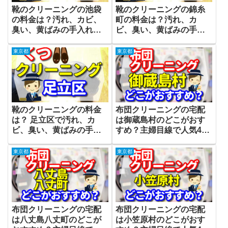
靴のクリーニングの池袋
靴のクリーニングの錦糸
の料金は？汚れ、カビ、
町の料金は？汚れ、カ
臭い、黄ばみの手入れと
ビ、臭い、黄ばみの手入
修理のリペアができる？
れと修理のリペアができ
る？
東京都
東京都
靴のクリーニングの料金
布団クリーニングの宅配
は？ 足立区で汚れ、カ
は御蔵島村のどこがおす
ビ、臭い、黄ばみの手入
すめ？主婦目線で人気4店
れと修理のリペアができ
をご紹介
る？
東京都
東京都
布団クリーニングの宅配
布団クリーニングの宅配
は八丈島八丈町のどこが
は小笠原村のどこがおす