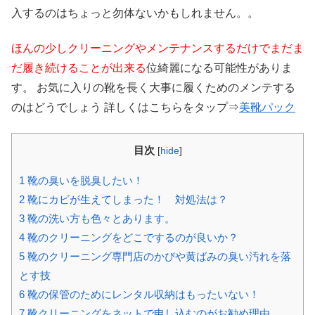
入するのはちょっと勿体ないかもしれません。。
ほんの少しクリーニングやメンテナンスするだけでまだま
だ履き続けることが出来る
位綺麗になる可能性がありま
す。 お気に入りの靴を長く大事に履くためのメンテする
のはどうでしょう 詳しくはこちらをタップ⇒
美靴パック
目次
[
hide
]
1
靴の臭いを脱臭したい！
2
靴にカビが生えてしまった！ 対処法は？
3
靴の洗い方も色々とあります。
4
靴のクリーニングをどこでするのが良いか？
5
靴のクリーニング専門店のかびや黄ばみの臭い汚れを落
とす技
6
靴の保管のためにレンタル収納はもったいない！
7
靴クリーニングをネットで申し込むのがお勧め理由