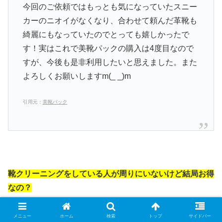
今回のご依頼ではもっとも気になっていたスニー
カーのニオイがなくなり、合わせて頼んだ革靴も
綺麗にもなっていたのでとっても嬉しかったで
す！実はこれで美靴パックの購入は4度目なので
すが、今後も是非利用したいと思えました。また
よろしくお願いしますm(_ _)m
引用元：
美靴パック
靴クリーニングをしている人が周りにいないけど結局お得
なの？
島根県 出雲市でも参考になる靴のクリー
メニュー
ホーム
検索
トップ
サイドバー