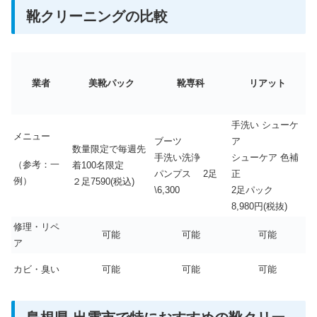
靴クリーニングの比較
業者
美靴パック
靴専科
リアット
手洗い シューケ
メニュー
ブーツ
ア
数量限定で毎週先
手洗い洗浄
シューケア 色補
（参考：一
着100名限定
パンプス 2足
正
例）
２足7590(税込)
\6,300
2足パック
8,980円(税抜)
修理・リペ
可能
可能
可能
ア
カビ・臭い
可能
可能
可能