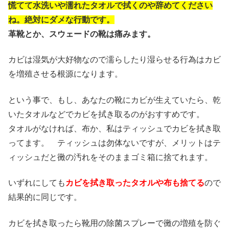
慌てて水洗いや濡れたタオルで拭くのや辞めてください
ね。絶対にダメな行動です。
革靴とか、スウェードの靴は痛みます。
カビは湿気が大好物なので濡らしたり湿らせる行為はカビ
を増殖させる根源になります。
という事で、もし、あなたの靴にカビが生えていたら、乾
いたタオルなどでカビを拭き取るのがおすすめです。
タオルがなければ、布か、私はティッシュでカビを拭き取
ってます。 ティッシュは勿体ないですが、メリットはテ
ィッシュだと黴の汚れをそのままゴミ箱に捨てれます。
いずれにしても
カビを拭き取ったタオルや布も捨てる
ので
結果的に同じです。
カビを拭き取ったら靴用の除菌スプレーで黴の増殖を防ぐ