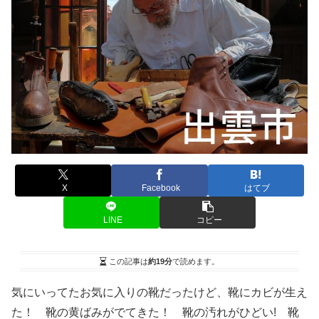
X
Facebook
はてブ
LINE
コピー
この記事は
約19分
で読めます。
気にいってたお気に入りの靴だったけど、靴にカビが生え
た！ 靴の黄ばみがでてきた！ 靴の汚れがひどい! 靴