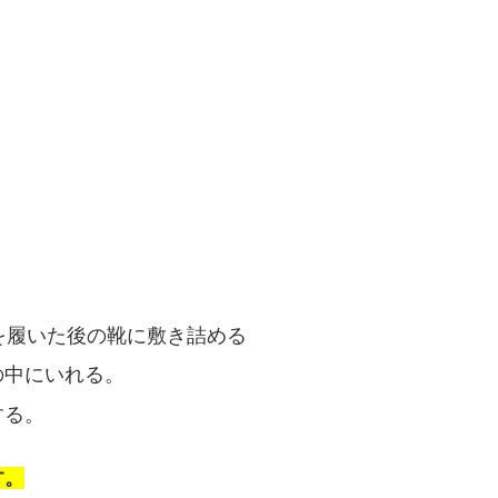
を履いた後の靴に敷き詰める
の中にいれる。
する。
す。