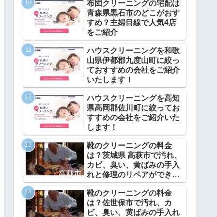
布団クリーニングの宅配は
青森県黒石市のどこがおす
すめ？主婦目線で人気4店
をご紹介
ハウスクリーニングを和歌
山県伊都郡九度山町に絞っ
ておすすめの会社をご紹介
いたします！
ハウスクリーニングを高知
県高岡郡佐川町に絞ってお
すすめの会社をご紹介いた
します！
靴のクリーニングの料金
は？茨城県 高萩市で汚れ、
カビ、臭い、黄ばみの手入
れと修理のリペアができ
る？
靴のクリーニングの料金
は？佐世保市で汚れ、カ
ビ、臭い、黄ばみの手入れ