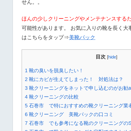
せん。。
ほんの少しクリーニングやメンテナンスする
可能性があります。 お気に入りの靴を長く大
はこちらをタップ⇒
美靴パック
目次
[
hide
]
1
靴の臭いを脱臭したい！
2
靴にカビが生えてしまった！ 対処法は？
3
靴クリーニングをネットで申し込むのがお勧
4
靴クリーニングの比較
5
石巻市 で特におすすめの靴クリーニング業
6
靴クリーニング 美靴パックの口コミ
7
石巻市 でも参考になる靴のクリーニングのS