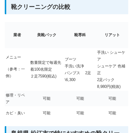
靴クリーニングの比較
業者
美靴パック
靴専科
リアット
手洗い シューケ
メニュー
ブーツ
ア
数量限定で毎週先
手洗い洗浄
シューケア 色補
（参考：一
着100名限定
パンプス 2足
正
例）
２足7590(税込)
\6,300
2足パック
8,980円(税抜)
修理・リペ
可能
可能
可能
ア
カビ・臭い
可能
可能
可能