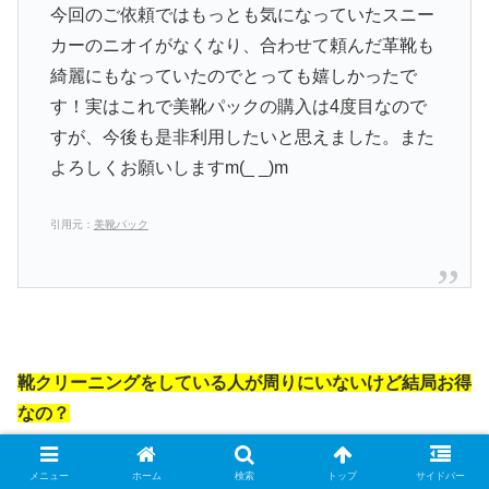
今回のご依頼ではもっとも気になっていたスニー
カーのニオイがなくなり、合わせて頼んだ革靴も
綺麗にもなっていたのでとっても嬉しかったで
す！実はこれで美靴パックの購入は4度目なので
すが、今後も是非利用したいと思えました。また
よろしくお願いしますm(_ _)m
引用元：
美靴パック
靴クリーニングをしている人が周りにいないけど結局お得
なの？
島根県 松江市でも参考になる靴のクリー
メニュー
ホーム
検索
トップ
サイドバー