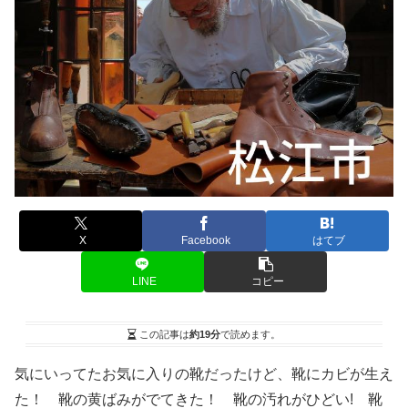
X
Facebook
はてブ
LINE
コピー
この記事は
約19分
で読めます。
気にいってたお気に入りの靴だったけど、靴にカビが生え
た！ 靴の黄ばみがでてきた！ 靴の汚れがひどい! 靴