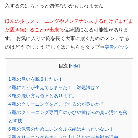
入するのはちょっと勿体ないかもしれません。。
ほんの少しクリーニングやメンテナンスするだけでまだま
だ履き続けることが出来る
位綺麗になる可能性がありま
す。 お気に入りの靴を長く大事に履くためのメンテする
のはどうでしょう 詳しくはこちらをタップ⇒
美靴パック
目次
[
hide
]
1
靴の臭いを脱臭したい！
2
靴にカビが生えてしまった！ 対処法は？
3
靴の洗い方も色々とあります。
4
靴のクリーニングをどこでするのが良いか？
5
靴のクリーニング専門店のかびや黄ばみの臭い汚れを落
とす技
6
靴の保管のためにレンタル収納はもったいない！
7
靴クリーニングをネットで申し込むのがお勧め理由