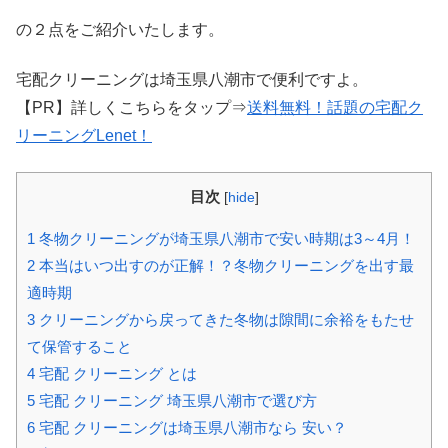
の２点をご紹介いたします。
宅配クリーニングは埼玉県八潮市で便利ですよ。
【PR】詳しくこちらをタップ⇒
送料無料！話題の宅配ク
リーニングLenet！
目次
[
hide
]
1
冬物クリーニングが埼玉県八潮市で安い時期は3～4月！
2
本当はいつ出すのが正解！？冬物クリーニングを出す最
適時期
3
クリーニングから戻ってきた冬物は隙間に余裕をもたせ
て保管すること
4
宅配 クリーニング とは
5
宅配 クリーニング 埼玉県八潮市で選び方
6
宅配 クリーニングは埼玉県八潮市なら 安い？