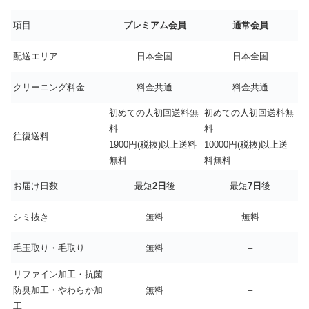
項目
プレミアム会員
通常会員
配送エリア
日本全国
日本全国
クリーニング料金
料金共通
料金共通
初めての人初回送料無
初めての人初回送料無
料
料
往復送料
1900円(税抜)以上送料
10000円(税抜)以上送
無料
料無料
お届け日数
最短
2日
後
最短
7日
後
シミ抜き
無料
無料
毛玉取り・毛取り
無料
–
リファイン加工・抗菌
防臭加工・やわらか加
無料
–
工