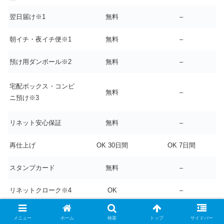
翌日届け※1
無料
–
朝イチ・夜イチ便※1
無料
–
預け用ダンボール※2
無料
–
宅配ボックス・コンビ
無料
–
ニ預け※3
リネット安心保証
無料
–
再仕上げ
OK 30日間
OK 7日間
スタンプカード
無料
–
リネットクローク※4
OK
–
メニュー
ホーム
検索
トップ
サイドバー
年会費プラン限定