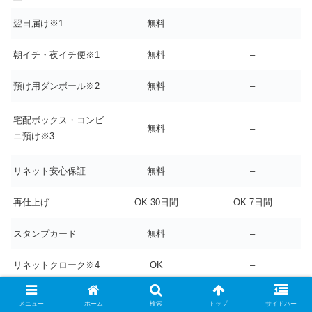
翌日届け※1
無料
–
朝イチ・夜イチ便※1
無料
–
預け用ダンボール※2
無料
–
宅配ボックス・コンビ
無料
–
ニ預け※3
リネット安心保証
無料
–
再仕上げ
OK 30日間
OK 7日間
スタンプカード
無料
–
リネットクローク※4
OK
–
メニュー
ホーム
検索
トップ
サイドバー
年会費プラン限定