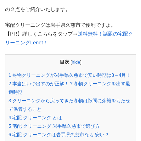
の２点をご紹介いたします。
宅配クリーニングは岩手県久慈市で便利ですよ。
【PR】詳しくこちらをタップ⇒
送料無料！話題の宅配ク
リーニングLenet！
目次
[
hide
]
1
冬物クリーニングが岩手県久慈市で安い時期は3～4月！
2
本当はいつ出すのが正解！？冬物クリーニングを出す最
適時期
3
クリーニングから戻ってきた冬物は隙間に余裕をもたせ
て保管すること
4
宅配 クリーニング とは
5
宅配 クリーニング 岩手県久慈市で選び方
6
宅配 クリーニングは岩手県久慈市なら 安い？