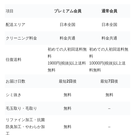
項目
プレミアム会員
通常会員
配送エリア
日本全国
日本全国
クリーニング料金
料金共通
料金共通
初めての人初回送料無
初めての人初回送料無
料
料
往復送料
1900円(税抜)以上送料
10000円(税抜)以上送
無料
料無料
お届け日数
最短
2日
後
最短
7日
後
シミ抜き
無料
無料
毛玉取り・毛取り
無料
–
リファイン加工・抗菌
防臭加工・やわらか加
無料
–
工