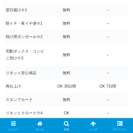
翌日届け※1
無料
–
朝イチ・夜イチ便※1
無料
–
預け用ダンボール※2
無料
–
宅配ボックス・コンビ
無料
–
ニ預け※3
リネット安心保証
無料
–
再仕上げ
OK 30日間
OK 7日間
スタンプカード
無料
–
リネットクローク※4
OK
–
メニュー
ホーム
検索
トップ
サイドバー
年会費プラン限定