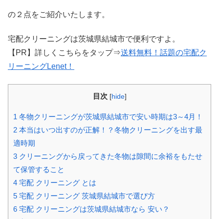
の２点をご紹介いたします。
宅配クリーニングは茨城県結城市で便利ですよ。
【PR】詳しくこちらをタップ⇒
送料無料！話題の宅配ク
リーニングLenet！
目次
[
hide
]
1
冬物クリーニングが茨城県結城市で安い時期は3～4月！
2
本当はいつ出すのが正解！？冬物クリーニングを出す最
適時期
3
クリーニングから戻ってきた冬物は隙間に余裕をもたせ
て保管すること
4
宅配 クリーニング とは
5
宅配 クリーニング 茨城県結城市で選び方
6
宅配 クリーニングは茨城県結城市なら 安い？