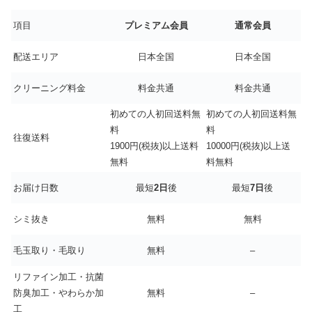
項目
プレミアム会員
通常会員
配送エリア
日本全国
日本全国
クリーニング料金
料金共通
料金共通
初めての人初回送料無
初めての人初回送料無
料
料
往復送料
1900円(税抜)以上送料
10000円(税抜)以上送
無料
料無料
お届け日数
最短
2日
後
最短
7日
後
シミ抜き
無料
無料
毛玉取り・毛取り
無料
–
リファイン加工・抗菌
防臭加工・やわらか加
無料
–
工