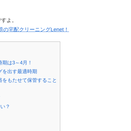
ですよ。
の宅配クリーニングLenet！
期は3～4月！
グを出す最適時期
裕をもたせて保管すること
方
安い？