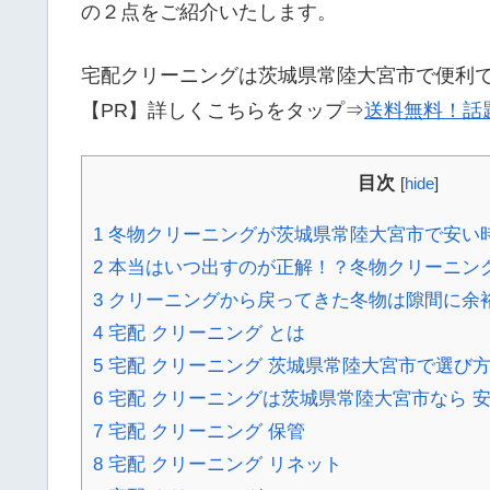
の２点をご紹介いたします。
宅配クリーニングは茨城県常陸大宮市で便利
【PR】詳しくこちらをタップ⇒
送料無料！話題
目次
[
hide
]
1
冬物クリーニングが茨城県常陸大宮市で安い時
2
本当はいつ出すのが正解！？冬物クリーニン
3
クリーニングから戻ってきた冬物は隙間に余
4
宅配 クリーニング とは
5
宅配 クリーニング 茨城県常陸大宮市で選び
6
宅配 クリーニングは茨城県常陸大宮市なら 
7
宅配 クリーニング 保管
8
宅配 クリーニング リネット