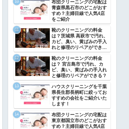
布団クリーニングの宅配は
青森県黒石市のどこがおす
すめ？主婦目線で人気4店
をご紹介
靴のクリーニングの料金
は？茨城県 高萩市で汚れ、
カビ、臭い、黄ばみの手入
れと修理のリペアができ
る？
靴のクリーニングの料金
は？ 宮古島市で汚れ、カ
ビ、臭い、黄ばみの手入れ
と修理のリペアができる？
ハウスクリーニングを千葉
県長生郡長柄町に絞ってお
すすめの会社をご紹介いた
します！
布団クリーニングの宅配は
東京都国立市のどこがおす
すめ？主婦目線で人気4店