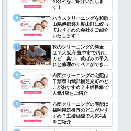
の会社をご紹介いたしま
す！
ハウスクリーニングを和歌
山県伊都郡九度山町に絞っ
ておすすめの会社をご紹介
いたします！
靴のクリーニングの料金
は？大阪府 豊中市で汚れ、
カビ、臭い、黄ばみの手入
れと修理のリペアができ
る？
布団クリーニングの宅配は
千葉県山武郡横芝光町のど
こがおすすめ？主婦目線で
人気4店をご紹介
布団クリーニングの宅配は
福岡県筑後市のどこがおす
すめ？主婦目線で人気4店
をご紹介