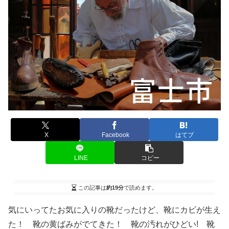
X
Facebook
はてブ
LINE
コピー
この記事は
約19分
で読めます。
気にいってたお気に入りの靴だったけど、靴にカビが生え
た！ 靴の黄ばみがでてきた！ 靴の汚れがひどい! 靴