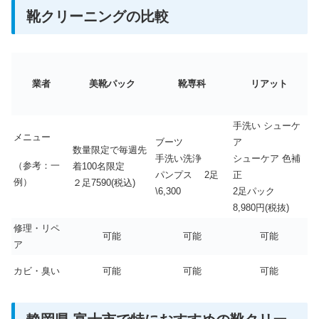
靴クリーニングの比較
業者
美靴パック
靴専科
リアット
手洗い シューケ
メニュー
ブーツ
ア
数量限定で毎週先
手洗い洗浄
シューケア 色補
（参考：一
着100名限定
パンプス 2足
正
例）
２足7590(税込)
\6,300
2足パック
8,980円(税抜)
修理・リペ
可能
可能
可能
ア
カビ・臭い
可能
可能
可能