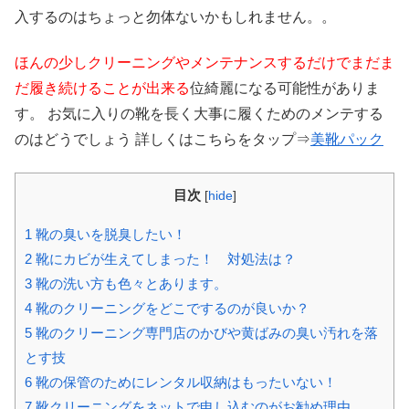
入するのはちょっと勿体ないかもしれません。。
ほんの少しクリーニングやメンテナンスするだけでまだま
だ履き続けることが出来る
位綺麗になる可能性がありま
す。 お気に入りの靴を長く大事に履くためのメンテする
のはどうでしょう 詳しくはこちらをタップ⇒
美靴パック
目次
[
hide
]
1
靴の臭いを脱臭したい！
2
靴にカビが生えてしまった！ 対処法は？
3
靴の洗い方も色々とあります。
4
靴のクリーニングをどこでするのが良いか？
5
靴のクリーニング専門店のかびや黄ばみの臭い汚れを落
とす技
6
靴の保管のためにレンタル収納はもったいない！
7
靴クリーニングをネットで申し込むのがお勧め理由