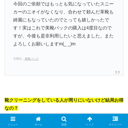
今回のご依頼ではもっとも気になっていたスニー
カーのニオイがなくなり、合わせて頼んだ革靴も
綺麗にもなっていたのでとっても嬉しかったで
す！実はこれで美靴パックの購入は4度目なので
すが、今後も是非利用したいと思えました。また
よろしくお願いしますm(_ _)m
引用元：
美靴パック
靴クリーニングをしている人が周りにいないけど結局お得
なの？
静岡県 富士市でも参考になる靴のクリー
メニュー
ホーム
検索
トップ
サイドバー