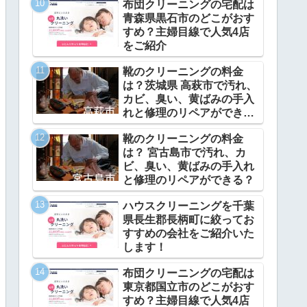
布団クリーニングの宅配は
青森県黒石市のどこがおす
すめ？主婦目線で人気4店
をご紹介
靴のクリーニングの料金
は？茨城県 高萩市で汚れ、
カビ、臭い、黄ばみの手入
れと修理のリペアができ
る？
靴のクリーニングの料金
は？ 宮古島市で汚れ、カ
ビ、臭い、黄ばみの手入れ
と修理のリペアができる？
ハウスクリーニングを千葉
県長生郡長柄町に絞ってお
すすめの会社をご紹介いた
します！
布団クリーニングの宅配は
東京都国立市のどこがおす
すめ？主婦目線で人気4店