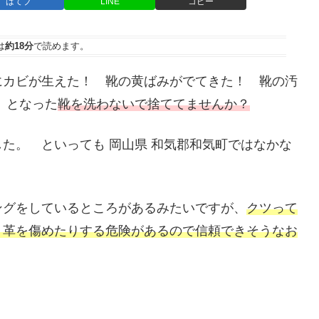
はてブ
LINE
コピー
は
約18分
で読めます。
にカビが生えた！ 靴の黄ばみがでてきた！ 靴の汚
 となった
靴を洗わないで捨ててませんか？
た。 といっても 岡山県 和気郡和気町ではなかな
ングをしているところがあるみたいですが、
クツって
、革を傷めたりする危険があるので信頼できそうなお