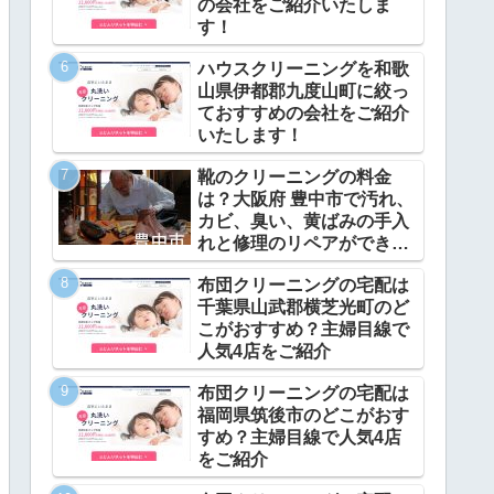
の会社をご紹介いたしま
す！
ハウスクリーニングを和歌
山県伊都郡九度山町に絞っ
ておすすめの会社をご紹介
いたします！
靴のクリーニングの料金
は？大阪府 豊中市で汚れ、
カビ、臭い、黄ばみの手入
れと修理のリペアができ
る？
布団クリーニングの宅配は
千葉県山武郡横芝光町のど
こがおすすめ？主婦目線で
人気4店をご紹介
布団クリーニングの宅配は
福岡県筑後市のどこがおす
すめ？主婦目線で人気4店
をご紹介