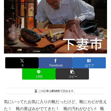
X
Facebook
はてブ
LINE
コピー
この記事は
約18分
で読めます。
気にいってたお気に入りの靴だったけど、靴にカビが生え
た！ 靴の黄ばみがでてきた！ 靴の汚れがひどい! 靴