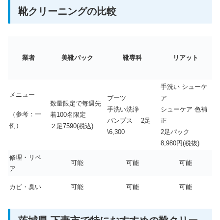
靴クリーニングの比較
業者
美靴パック
靴専科
リアット
手洗い シューケ
メニュー
ブーツ
ア
数量限定で毎週先
手洗い洗浄
シューケア 色補
（参考：一
着100名限定
パンプス 2足
正
例）
２足7590(税込)
\6,300
2足パック
8,980円(税抜)
修理・リペ
可能
可能
可能
ア
カビ・臭い
可能
可能
可能