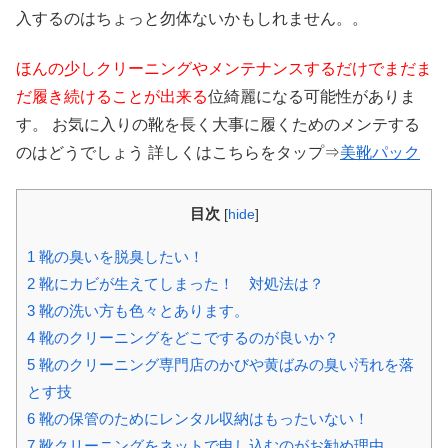
入するのはちょっと勿体ないかもしれません。。
ほんの少しクリーニングやメンテナンスするだけでまだま
だ履き続けることが出来る
位綺麗になる可能性がありま
す。 お気に入りの靴を長く大事に履くためのメンテする
のはどうでしょう 詳しくはこちらをタップ⇒
美靴パック
目次
[
hide
]
1
靴の臭いを脱臭したい！
2
靴にカビが生えてしまった！ 対処法は？
3
靴の洗い方も色々とあります。
4
靴のクリーニングをどこでするのが良いか？
5
靴のクリーニング専門店のかびや黄ばみの臭い汚れを落
とす技
6
靴の保管のためにレンタル収納はもったいない！
7
靴クリーニングをネットで申し込むのがお勧め理由