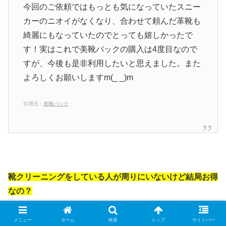
今回のご依頼ではもっとも気になっていたスニー
カーのニオイがなくなり、合わせて頼んだ革靴も
綺麗にもなっていたのでとっても嬉しかったで
す！実はこれで美靴パックの購入は4度目なので
すが、今後も是非利用したいと思えました。また
よろしくお願いしますm(_ _)m
引用元：
美靴パック
靴クリーニングをしている人が周りにいないけど結局お得
なの？
茨城県 下妻市でも参考になる靴のクリー
メニュー
ホーム
検索
トップ
サイドバー