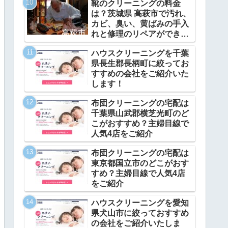
靴のクリーニングの料金
は？茨城県 高萩市で汚れ、
カビ、臭い、黄ばみの手入
れと修理のリペアができ
る？
ハウスクリーニングを千葉
県長生郡長柄町に絞ってお
すすめの会社をご紹介いた
します！
布団クリーニングの宅配は
千葉県山武郡横芝光町のど
こがおすすめ？主婦目線で
人気4店をご紹介
布団クリーニングの宅配は
東京都国立市のどこがおす
すめ？主婦目線で人気4店
をご紹介
ハウスクリーニングを愛知
県犬山市に絞っておすすめ
の会社をご紹介いたしま