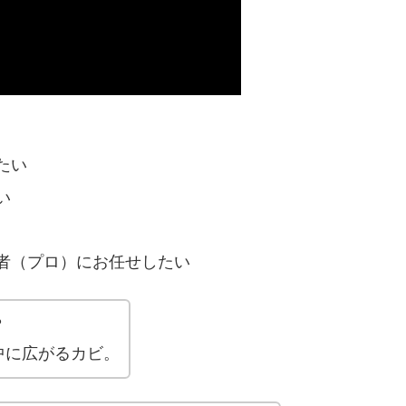
たい
い
者（プロ）にお任せしたい
？
中に広がるカビ。