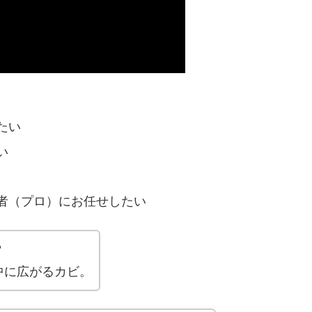
たい
い
者（プロ）にお任せしたい
？
中に広がるカビ。