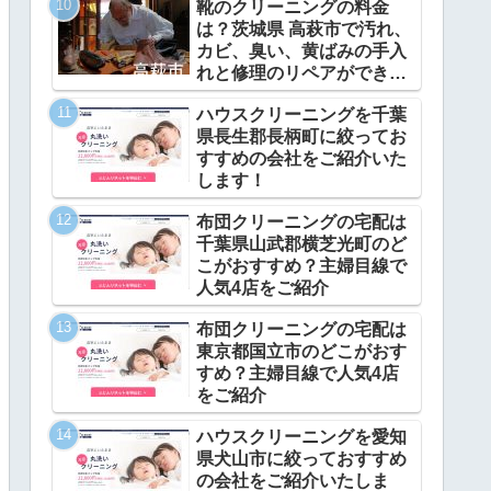
靴のクリーニングの料金
は？茨城県 高萩市で汚れ、
カビ、臭い、黄ばみの手入
れと修理のリペアができ
る？
ハウスクリーニングを千葉
県長生郡長柄町に絞ってお
すすめの会社をご紹介いた
します！
布団クリーニングの宅配は
千葉県山武郡横芝光町のど
こがおすすめ？主婦目線で
人気4店をご紹介
布団クリーニングの宅配は
東京都国立市のどこがおす
すめ？主婦目線で人気4店
をご紹介
ハウスクリーニングを愛知
県犬山市に絞っておすすめ
の会社をご紹介いたしま