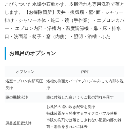
こびりついた水垢や石鹸かす、皮脂汚れも専用洗剤で落と
します。 【お掃除箇所】天井・換気扇・壁4面・シャワー
掛け・シャワー本体・蛇口・鏡（手作業）・エプロンカバ
ー・ エプロン内部・浴槽内・温度調節機・扉・床・排水
口・洗面器・椅子・窓（内側）・照明・浴槽・ふた
お風呂のオプション
オプション
内容
浴室エプロン内部高圧
浴槽の側面カバー(エプロン)を外して内部を洗
洗浄
浄
鏡の機械洗浄
鏡に付着した白いうろこ状の汚れを落す
お風呂の追い炊き配管を洗浄
特殊装置から発生するマイクロバブル使用
市販の洗剤では落としきれない配管内部の雑
風呂釜配管洗浄
菌・湯垢をきれいに除去