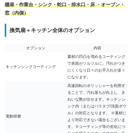
棚扉・作業台・シンク・蛇口・排水口・床 ・オーブン・
窓（内側）
換気扇＋キッチン全体のオプション
オプション
内容
素材の凹凸を埋めるコーティング
で表面がツルツルに。汚れがつき
キッチンシンクコーティング
にくくなり日々のお手入れが楽々
になります。
高速回転のポリッシャーを利用す
ることで、汚れ落ちが向上し、き
れいな艶が出せます。キッチンシ
ンク内（またはバスタブ/洗面ボウ
ル）の対応となります。 ※素材に
電動研磨
より対応できない場合もございま
す。※コーティング等の劣化につ