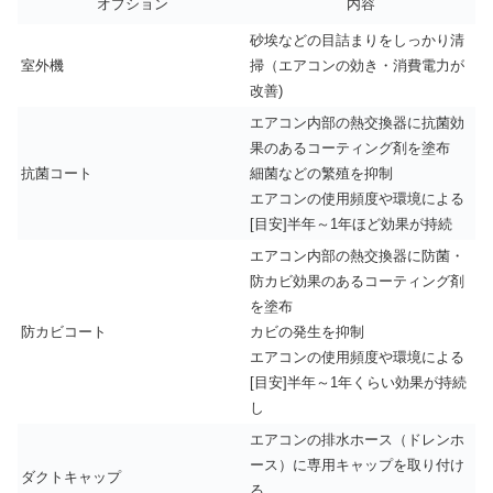
オプション
内容
砂埃などの目詰まりをしっかり清
室外機
掃（エアコンの効き・消費電力が
改善)
エアコン内部の熱交換器に抗菌効
果のあるコーティング剤を塗布
抗菌コート
細菌などの繁殖を抑制
エアコンの使用頻度や環境による
[目安]半年～1年ほど効果が持続
エアコン内部の熱交換器に防菌・
防カビ効果のあるコーティング剤
を塗布
防カビコート
カビの発生を抑制
エアコンの使用頻度や環境による
[目安]半年～1年くらい効果が持続
し
エアコンの排水ホース（ドレンホ
ース）に専用キャップを取り付け
ダクトキャップ
る