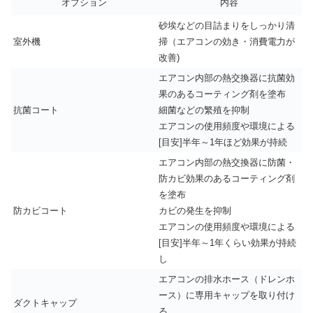
オプション
内容
砂埃などの目詰まりをしっかり清
室外機
掃（エアコンの効き・消費電力が
改善)
エアコン内部の熱交換器に抗菌効
果のあるコーティング剤を塗布
抗菌コート
細菌などの繁殖を抑制
エアコンの使用頻度や環境による
[目安]半年～1年ほど効果が持続
エアコン内部の熱交換器に防菌・
防カビ効果のあるコーティング剤
を塗布
防カビコート
カビの発生を抑制
エアコンの使用頻度や環境による
[目安]半年～1年くらい効果が持続
し
エアコンの排水ホース（ドレンホ
ース）に専用キャップを取り付け
ダクトキャップ
る