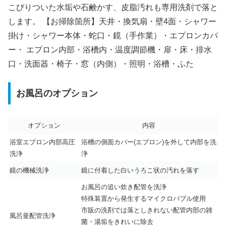
こびりついた水垢や石鹸かす、皮脂汚れも専用洗剤で落と
します。 【お掃除箇所】天井・換気扇・壁4面・シャワー
掛け・シャワー本体・蛇口・鏡（手作業）・エプロンカバ
ー・ エプロン内部・浴槽内・温度調節機・扉・床・排水
口・洗面器・椅子・窓（内側）・照明・浴槽・ふた
お風呂のオプション
オプション
内容
浴室エプロン内部高圧
浴槽の側面カバー(エプロン)を外して内部を洗
洗浄
浄
鏡の機械洗浄
鏡に付着した白いうろこ状の汚れを落す
お風呂の追い炊き配管を洗浄
特殊装置から発生するマイクロバブル使用
市販の洗剤では落としきれない配管内部の雑
風呂釜配管洗浄
菌・湯垢をきれいに除去