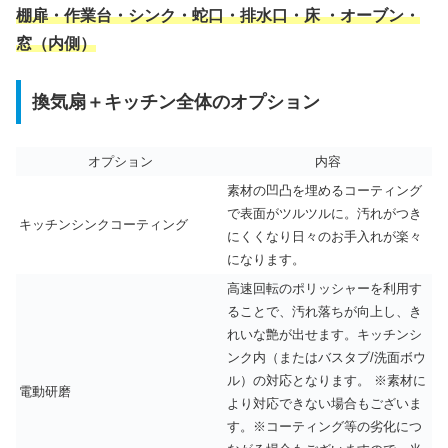
棚扉・作業台・シンク・蛇口・排水口・床 ・オーブン・
窓（内側）
換気扇＋キッチン全体のオプション
オプション
内容
素材の凹凸を埋めるコーティング
で表面がツルツルに。汚れがつき
キッチンシンクコーティング
にくくなり日々のお手入れが楽々
になります。
高速回転のポリッシャーを利用す
ることで、汚れ落ちが向上し、き
れいな艶が出せます。キッチンシ
ンク内（またはバスタブ/洗面ボウ
ル）の対応となります。 ※素材に
電動研磨
より対応できない場合もございま
す。※コーティング等の劣化につ