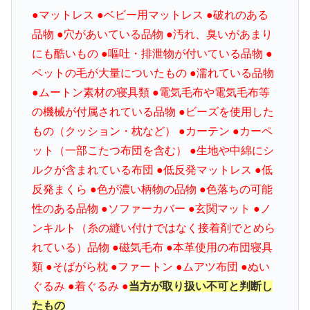
●マットレス ●ベビー用マットレス ●破れのある
品物 ●穴があいている品物 ●汚れ、臭いがあまり
にも酷いもの ●嘔吐・排泄物が付いている品物 ●
ペットの毛が大量についたもの ●濡れている品物
●ムートン素材の寝具類 ●電気毛布や電気毛布等
の機械が付属されている品物 ●ビーズを使用した
もの（クッション・枕など） ●カーテン ●カーペ
ット（一部こたつ布団を含む） ●生地や中綿にシ
ルクが含まれている布団 ●低反発マットレス ●低
反発まくら ●色が濃い柄物の品物 ●色落ちの可能
性のある品物 ●ソファーカバー ●玄関マット ●ノ
ンキルト（糸の縫い付けではなく接着剤でとめら
れている）品物 ●磁気毛布 ●本革使用の布団寝具
類 ●そばがら枕 ●ファートン ●ムアツ布団 ●ぬい
ぐるみ ●着ぐるみ ●
当方が取り扱い不可と判断し
たもの