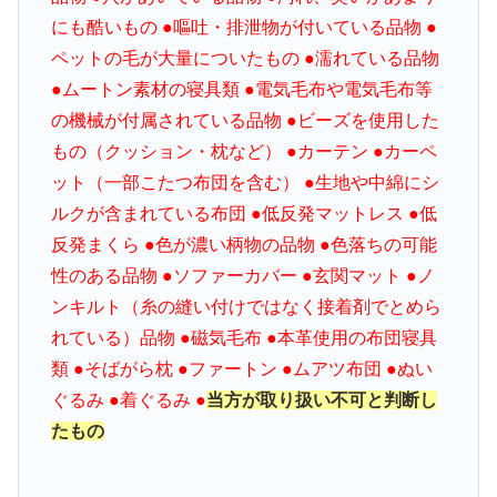
にも酷いもの ●嘔吐・排泄物が付いている品物 ●
ペットの毛が大量についたもの ●濡れている品物
●ムートン素材の寝具類 ●電気毛布や電気毛布等
の機械が付属されている品物 ●ビーズを使用した
もの（クッション・枕など） ●カーテン ●カーペ
ット（一部こたつ布団を含む） ●生地や中綿にシ
ルクが含まれている布団 ●低反発マットレス ●低
反発まくら ●色が濃い柄物の品物 ●色落ちの可能
性のある品物 ●ソファーカバー ●玄関マット ●ノ
ンキルト（糸の縫い付けではなく接着剤でとめら
れている）品物 ●磁気毛布 ●本革使用の布団寝具
類 ●そばがら枕 ●ファートン ●ムアツ布団 ●ぬい
ぐるみ ●着ぐるみ ●
当方が取り扱い不可と判断し
たもの