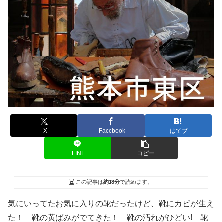
X
Facebook
はてブ
LINE
コピー
この記事は
約18分
で読めます。
気にいってたお気に入りの靴だったけど、靴にカビが生え
た！ 靴の黄ばみがでてきた！ 靴の汚れがひどい! 靴