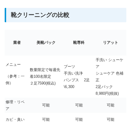
靴クリーニングの比較
業者
美靴パック
靴専科
リアット
手洗い シューケ
メニュー
ブーツ
ア
数量限定で毎週先
手洗い洗浄
シューケア 色補
（参考：一
着100名限定
パンプス 2足
正
例）
２足7590(税込)
\6,300
2足パック
8,980円(税抜)
修理・リペ
可能
可能
可能
ア
カビ・臭い
可能
可能
可能