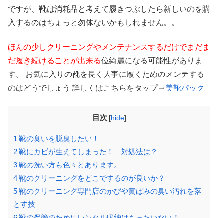
ですが、靴は消耗品と考えて履きつぶしたら新しいのを購
入するのはちょっと勿体ないかもしれません。。
ほんの少しクリーニングやメンテナンスするだけでまだま
だ履き続けることが出来る
位綺麗になる可能性がありま
す。 お気に入りの靴を長く大事に履くためのメンテする
のはどうでしょう 詳しくはこちらをタップ⇒
美靴パック
目次
[
hide
]
1
靴の臭いを脱臭したい！
2
靴にカビが生えてしまった！ 対処法は？
3
靴の洗い方も色々とあります。
4
靴のクリーニングをどこでするのが良いか？
5
靴のクリーニング専門店のかびや黄ばみの臭い汚れを落
とす技
6
靴の保管のためにレンタル収納はもったいない！